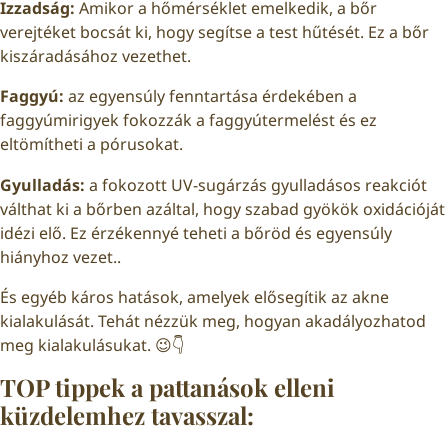
Izzadság:
Amikor a hőmérséklet emelkedik, a bőr
verejtéket bocsát ki, hogy segítse a test hűtését. Ez a bőr
kiszáradásához vezethet.
Faggyú:
az egyensúly fenntartása érdekében a
faggyúmirigyek fokozzák a faggyútermelést és ez
eltömítheti a pórusokat.
Gyulladás:
a fokozott UV-sugárzás gyulladásos reakciót
válthat ki a bőrben azáltal, hogy szabad gyökök oxidációját
idézi elő. Ez érzékennyé teheti a bőröd és egyensúly
hiányhoz vezet..
És egyéb káros hatások, amelyek elősegítik az akne
kialakulását. Tehát nézzük meg, hogyan akadályozhatod
meg kialakulásukat. 😉👇
TOP tippek a pattanások elleni
küzdelemhez tavasszal: