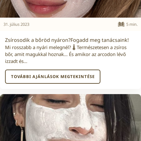
31. július 2023
5 min.
Zsírosodik a bőröd nyáron?Fogadd meg tanácsaink!
Mi rosszabb a nyári melegnél? 🌡️ Természetesen a zsíros
bőr, amit magukkal hoznak… És amikor az arcodon lévő
izzadt és…
TOVÁBBI AJÁNLÁSOK MEGTEKINTÉSE