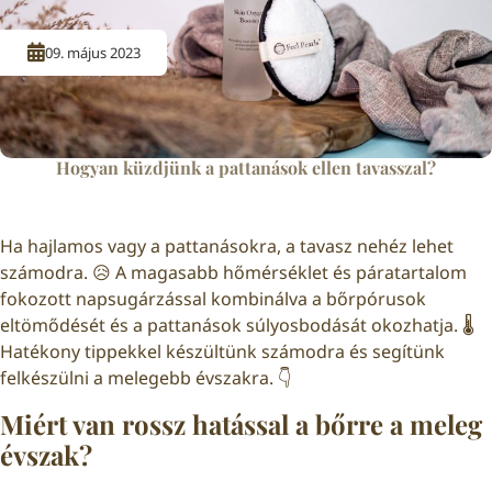
09. május 2023
Hogyan küzdjünk a pattanások ellen tavasszal?
Ha hajlamos vagy a pattanásokra, a tavasz nehéz lehet
számodra. 😥 A magasabb hőmérséklet és páratartalom
fokozott napsugárzással kombinálva a bőrpórusok
eltömődését és a pattanások súlyosbodását okozhatja. 🌡️
Hatékony tippekkel készültünk számodra és segítünk
felkészülni a melegebb évszakra. 👇
Miért van rossz hatással a bőrre a meleg
évszak?