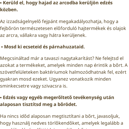
▪️ Kerüld el, hogy hajad az arcodba kerüljön edzés
közben.
Az izzadságelnyelő fejpánt megakadályozhatja, hogy a
fejbőrön természetesen előforduló hajtermékek és olajok
az arcra, vállakra vagy hátra kerüljenek.
▪️ Mosd ki ecseteid és párnahuzataid.
Megcsináltad már a tavaszi nagytakarítást? Ne felejtsd el
azokat a termékeket, amelyek minden nap érintik a bőrt. A
szövetfelületeken baktériumok halmozódhatnak fel, ezért
gyakran mosd ezeket. Ugyanez vonatkozik minden
sminkecsetre vagy szivacsra is.
▪️ Edzés vagy egyéb megerőltető tevékenység után
alaposan tisztítsd meg a bőrödet.
Ha nincs időd alaposan megtisztítani a bőrt, javasoljuk,
hogy használj nedves törlőkendőket, amelyek legalább a