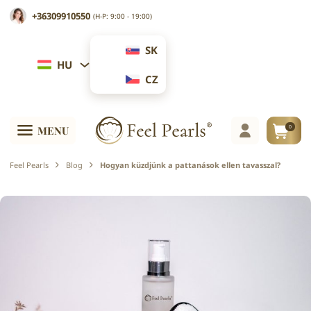
+36309910550
(H-P: 9:00 - 19:00)
SK
HU
CZ
0
MENU
Feel Pearls
Blog
Hogyan küzdjünk a pattanások ellen tavasszal?