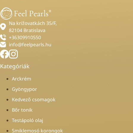
Na križovatkách 35/F,
82104 Bratislava
+36309910550
info@feelpearls.hu
Kategóriák
Arckrém
Gyöngypor
Kedvező csomagok
Bőr tonik
Testápoló olaj
Smiklemosó korongok