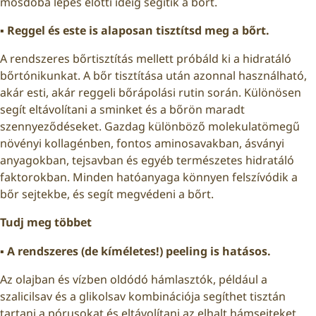
mosdóba lépés előtti ideig segítik a bőrt.
▪️ Reggel és este is alaposan tisztítsd meg a bőrt.
A rendszeres bőrtisztítás mellett próbáld ki a hidratáló
bőrtónikunkat. A bőr tisztítása után azonnal használható,
akár esti, akár reggeli bőrápolási rutin során. Különösen
segít eltávolítani a sminket és a bőrön maradt
szennyeződéseket. Gazdag különböző molekulatömegű
növényi kollagénben, fontos aminosavakban, ásványi
anyagokban, tejsavban és egyéb természetes hidratáló
faktorokban. Minden hatóanyaga könnyen felszívódik a
bőr sejtekbe, és segít megvédeni a bőrt.
Tudj meg többet
▪️ A rendszeres (de kíméletes!) peeling is hatásos.
Az olajban és vízben oldódó hámlasztók, például a
szalicilsav és a glikolsav kombinációja segíthet tisztán
tartani a pórusokat és eltávolítani az elhalt hámsejteket.