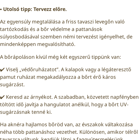
▪️ Utolsó tipp: Tervezz előre.
Az egyensúly megtalálása a friss tavaszi levegőn való
tartózkodás és a bőr védelme a pattanások
súlyosbodásával szemben némi tervezést igényelhet, de
mindenképpen megvalósítható.
A bőrápoláson kívül még két egyszerű tippünk van:
✔️ Viselj „védőruházatot”. A kalapok vagy a légáteresztő
pamut ruházat megakadályozza a bőrt érő káros
sugárzást.
✔️ Keresd az árnyékot. A szabadban, közvetett napfényben
töltött idő javítja a hangulatot anélkül, hogy a bőrt UV-
sugárzásnak tenné ki.
Ha aknéra hajlamos bőröd van, az évszakok váltakozása
néha több pattanáshoz vezethet. Különösen, amikor télről
tavaszra váltunk, kezdjük látni a faggyútermelésünk