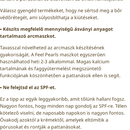
Válassz gyengéd termékeket, hogy ne sértsd meg a bőr
védőrétegét, ami súlyosbíthatja a kiütéseket.
▪️ Készíts megfelelő mennyiségű ásványi anyagot
tartalmazó arcmaszkot.
Tavasszal növelheted az arcmaszk készítésének
gyakoriságát. A Feel Pearls maszkot egyszerűen
használhatod heti 2-3 alkalommal. Magas kalcium
tartalmának és faggyútermelést megszüntető
funkciójának köszönhetően a pattanások ellen is segít.
▪️ Ne felejtsd el az SPF-et.
Ez a tipp az egyik leggyakoribb, amit tőlünk hallani fogsz.
Nagyon fontos, hogy minden nap gondolj az SPF-re. Télen
kötelező viselni, de naposabb napokon is nagyon fontos.
Óvakodj azoktól a krémektől, amelyek eltömítik a
pórusokat és rontják a pattanásokat.