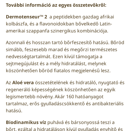
További információ az egyes összetevőkről:
Dermotenseur™ 2
a peptidekben gazdag afrikai
kolbászfa, és a flavonoidokban bővelkedő Latin-
amerikai szappanfa szinergikus kombinációja.
Azonnali és hosszan tartó bőrfeszesítő hatású. Bőröd
simább, feszesebb marad és megőrzi természetes
nedvességtartalmát. Ezen kívül támogatja a
sejtmegújulást és a mély hidratálást, melynek
köszönhetően bőröd fiatalos megjelenésű lesz.
Az
Aloé vera
összetételének és hidratáló, nyugtató és
regeneráló képességének köszönhetően az egyik
legismertebb növény. Akár 160 hatóanyagot
tartalmaz, erős gyulladáscsökkentő és antibakteriális
hatású.
Biodinamikus víz
puhává és bársonyossá teszi a
bőrt, ezáltal a hidratáláson kívül gyulladás enyhítő és