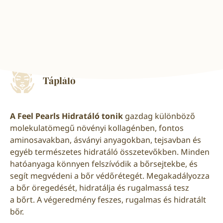
Hidratáló
Öregedésgátló hatású
Tápláló
A Feel Pearls Hidratáló tonik
gazdag különböző
molekulatömegű növényi kollagénben, fontos
aminosavakban, ásványi anyagokban, tejsavban és
egyéb természetes hidratáló összetevőkben. Minden
hatóanyaga könnyen felszívódik a bőrsejtekbe, és
segít megvédeni a bőr védőrétegét. Megakadályozza
a bőr öregedését, hidratálja és rugalmassá tesz
a bőrt. A végeredmény feszes, rugalmas és hidratált
bőr.