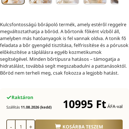
Kulcsfontosságú bőrápoló termék, amely estéről reggelre
megváltoztathatja a bőröd. A bőrtonik főként vízből áll,
amelyben más hatóanyagok is fel vannak oldva. A tonik fő
feladata a bőr gyengéd tisztítása, felfrissítése és a pórusok
előkészítése a táplálásra egyéb kozmetikumok
segítségével. Minden bőrtípusra hatásos – támogatja a
hidratálást, továbbá segít megszabadulni a pattanásoktól.
Bőröd nem terheli meg, csak fokozza a legjobb hatást.
Raktáron
10995
Ft
ÁFA-val
Szállítás
11.08.2026 (kedd)
-
+
KOSÁRBA TESZEM