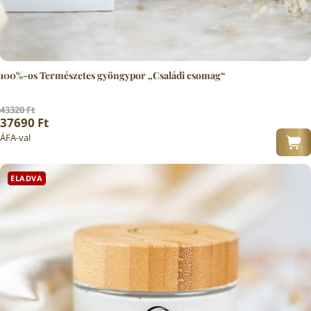
100%-os Természetes gyöngypor „Családi csomag“
43320
Ft
Original price was: 43320 Ft.
Current price is: 37690 Ft.
37690
Ft
ÁFA-val
ELADVA