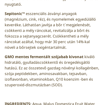
nyugtató.
Sepitonic™
esszenciális ásványi anyagok
(magnézium, cink, réz), és nyomelemek egyedülálló
keveréke. Láthatóan javítja a bőr t´megjelenését,
csökkenti a mély ráncokat, revitalizálja a bőrt és
fokozza a sejtanyagcserét. Csökkentheti a mély
ráncokat azáltal, hogy már 30 perc után 14%-kal
növeli a bőrsejtek oxigéntartalmát.
GMO mentes fermentált szójabab kivonat
kiváló
hidratáló, gyulladáscsökkentő és öregedésgátló
hatású. Ez az összetevő gazdag növényi kollagénben,
szója peptidekben, aminosavakban, tejsavban,
izoflavonban, vitaminokban, Q10 koenzim -ben és
szuperoxid-diszmutázban (SOD).
INGREDIENTS:
Aqua, Malus Domestica Fruit Water,