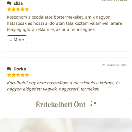
Eliza
Értékelés:
5
Koszonom a csodalatos bortermekeket, amik nagyon
/ 5
hatasosak es hosszu ido utan talalkoztam valamivel, amire
tenyleg igaz a reklam es az ar a minosegnek
...More
25. március 2022
Dorka
Értékelés:
5
Körülbelül egy hete használom a maszkot és a krémet, és
/ 5
nagyon elégedett vagyok, nagyszer
ű
termékek
Érdekelheti Önt