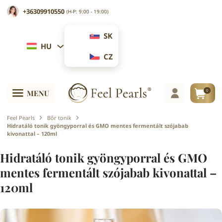
+36309910550
(H-P: 9:00 - 19:00)
SK
HU
CZ
0
MENU
Feel Pearls
Bőr tonik
Hidratáló tonik gyöngyporral és GMO mentes fermentált szójabab
kivonattal – 120ml
Hidratáló tonik gyöngyporral és GMO
mentes fermentált szójabab kivonattal –
120ml