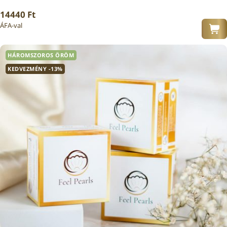
14440
Ft
ÁFA-val
HÁROMSZOROS ÖRÖM
KEDVEZMÉNY
-13%