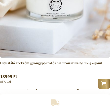
Hidratáló arckrém gyöngyporral és hialuronsavval SPF-15 – 50ml
18995
Ft
ÁFA-val
30 napos pénzvisszafizetési garancia