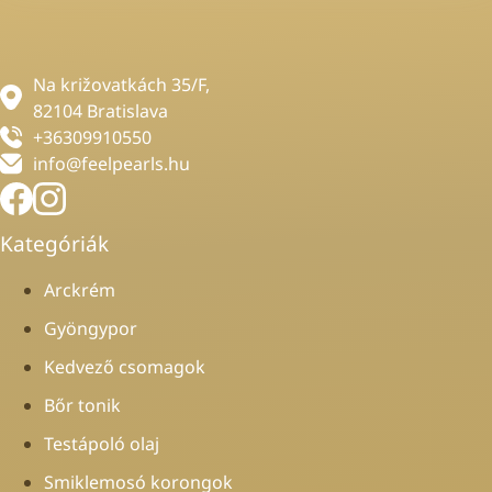
Na križovatkách 35/F,
82104 Bratislava
+36309910550
info@feelpearls.hu
Kategóriák
Arckrém
Gyöngypor
Kedvező csomagok
Bőr tonik
Testápoló olaj
Smiklemosó korongok