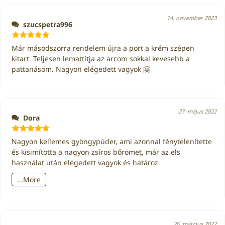
14. november 2023
szucspetra996
Értékelés:
5
Már másodszorra rendelem újra a port a krém szépen
/ 5
kitart. Teljesen lemattítja az arcom sokkal kevesebb a
pattanásom. Nagyon elégedett vagyok 🤗
27. május 2022
Dora
Értékelés:
5
Nagyon kellemes gyöngypúder, ami azonnal fénytelenítette
/ 5
és kisimította a nagyon zsíros bőrömet, már az els
használat után elégedett vagyok és határoz
...More
26. március 2022