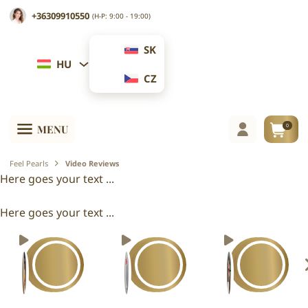
+36309910550
(H-P: 9:00 - 19:00)
SK
HU
CZ
0
MENU
Feel Pearls
Video Reviews
Here goes your text ...
Here goes your text ...
30 napos pénzvisszafizetési garancia