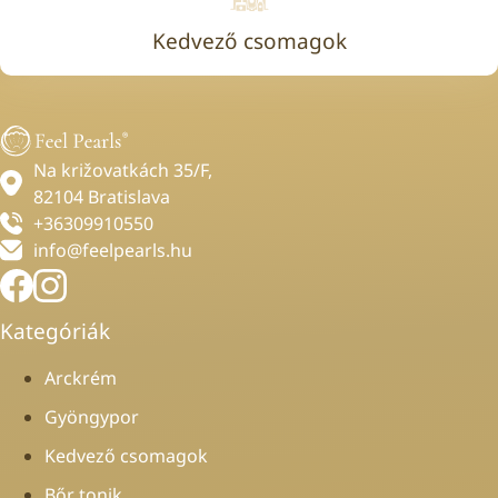
Kedvező csomagok
Na križovatkách 35/F,
82104 Bratislava
+36309910550
info@feelpearls.hu
Kategóriák
Arckrém
Gyöngypor
Kedvező csomagok
Bőr tonik