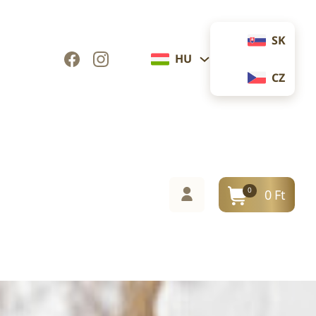
SK
HU
CZ
0
0
Ft