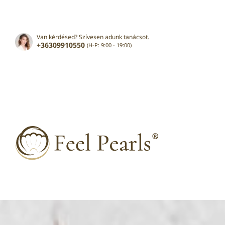
Van kérdésed? Szívesen adunk tanácsot.
+36309910550
(H-P: 9:00 - 19:00)