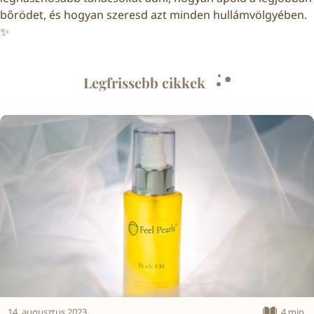
bőrödet, és hogyan szeresd azt minden hullámvölgyében.
✨
Legfrissebb cikkek
14. augusztus 2023
4 min.