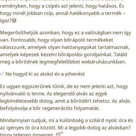
reményben, hogy a csípés azt jelenti, hogy hatásos. És
hogy minél jobban csíp, annál hatékonyabb a termék –
igaz?😅
Megerősíthetjük azonban, hogy ez a valóságban nem így
van. Fontosabb, hogy olyan bőrápoló termékeket
válasszunk, amelyek olyan hatóanyagokat tartalmaznak,
amelyek képesek kezelni bőrápolási gondjainkat. Találd
meg a bőrödnek legmegfelelőbbet
webáruházunkban
.
✅ Ne hagyd ki az alvást és a pihenést
Ez ugyan egyszerűnek tűnik, de ez nem jelenti azt, hogy
nyilvánvaló is lenne. Az elegendő alvás az egyik
legkíméletesebb dolog, amit a bőrödért tehetsz. Az alvás
befolyásolja a bőr regenerációs folyamatát.
Mindannyian tudjuk, mi a különbség a szilárd nyolc óra és
az igényes öt óra között. Mi a legjobb dolog az alvásban?
Hogy teljesen ingyenes. 😴