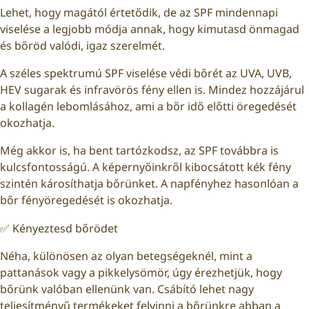
Lehet, hogy magától értetődik, de az SPF mindennapi
viselése a legjobb módja annak, hogy kimutasd önmagad
és bőröd valódi, igaz szerelmét.
A széles spektrumú SPF viselése védi bőrét az UVA, UVB,
HEV sugarak és infravörös fény ellen is. Mindez hozzájárul
a kollagén lebomlásához, ami a bőr idő előtti öregedését
okozhatja.
Még akkor is, ha bent tartózkodsz, az SPF továbbra is
kulcsfontosságú. A képernyőinkről kibocsátott kék fény
szintén károsíthatja bőrünket. A napfényhez hasonlóan a
bőr fényöregedését is okozhatja.
✅ Kényeztesd bőrödet
Néha, különösen az olyan betegségeknél, mint a
pattanások vagy a pikkelysömör, úgy érezhetjük, hogy
bőrünk valóban ellenünk van. Csábító lehet nagy
teljesítményű termékeket felvinni a bőrünkre abban a