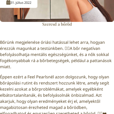
31. július 2022
Szeresd a bőröd
Bőrünk megjelenése óriási hatással lehet arra, hogyan
érezzük magunkat a testünkben. 🚶‍♀️A bőr negatívan
befolyásolhatja mentális egészségünket, és a nők sokkal
fogékonyabbak rá a bőrbetegségek, például a pattanások
miatt.
Éppen ezért a Feel Pearlsnél azon dolgozunk, hogy olyan
bőrápolási rutint és rendszert hozzunk létre, amely segít
kezelni azokat a bőrproblémákat, amelyek egyébként
elbátortalanítanák, és befolyásolnák önbizalmad. Azt
akarjuk, hogy olyan eredményeket érj el, amelyektől
magabiztosan érezheted magad a bőrödben,
elfogadhatod és egyszerűen szeretheted a bőröd. 💁‍♀️❤️