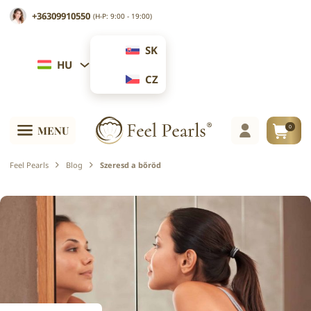
+36309910550
(H-P: 9:00 - 19:00)
SK
HU
CZ
0
MENU
Feel Pearls
Blog
Szeresd a bőröd