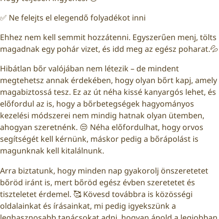
✅ Ne felejts el elegendő folyadékot inni
Ehhez nem kell semmit hozzátenni. Egyszerűen menj, tölts
magadnak egy pohár vizet, és idd meg az egész poharat.💦
Hibátlan bőr valójában nem létezik – de mindent
megtehetsz annak érdekében, hogy olyan bőrt kapj, amely
magabiztossá tesz. Ez az út néha kissé kanyargós lehet, és
előfordul az is, hogy a bőrbetegségek hagyományos
kezelési módszerei nem mindig hatnak olyan ütemben,
ahogyan szeretnénk. 😒 Néha előfordulhat, hogy orvos
segítségét kell kérnünk, máskor pedig a bőrápolást is
magunknak kell kitalálnunk.
Arra biztatunk, hogy minden nap gyakorolj önszeretetet
bőröd iránt is, mert bőröd egész évben szeretetet és
tiszteletet érdemel. 🥰 Kövesd továbbra is közösségi
oldalainkat és írásainkat, mi pedig igyekszünk a
leghasznosabb tanácsokat adni, hogyan ápold a legjobban