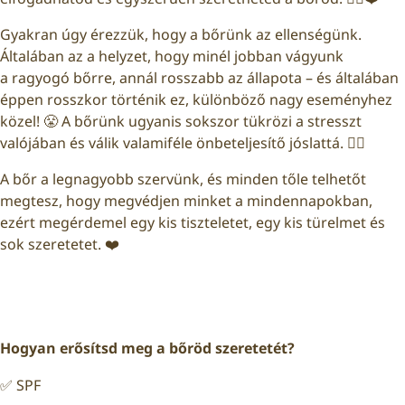
Gyakran úgy érezzük, hogy a bőrünk az ellenségünk.
Általában az a helyzet, hogy minél jobban vágyunk
a ragyogó bőrre, annál rosszabb az állapota – és általában
éppen rosszkor történik ez, különböző nagy eseményhez
közel! 😤 A bőrünk ugyanis sokszor tükrözi a stresszt
valójában és válik valamiféle önbeteljesítő jóslattá. 🤷‍♀️
A bőr a legnagyobb szervünk, és minden tőle telhetőt
megtesz, hogy megvédjen minket a mindennapokban,
ezért megérdemel egy kis tiszteletet, egy kis türelmet és
sok szeretetet. ❤️
Hogyan erősítsd meg a bőröd szeretetét?
✅ SPF