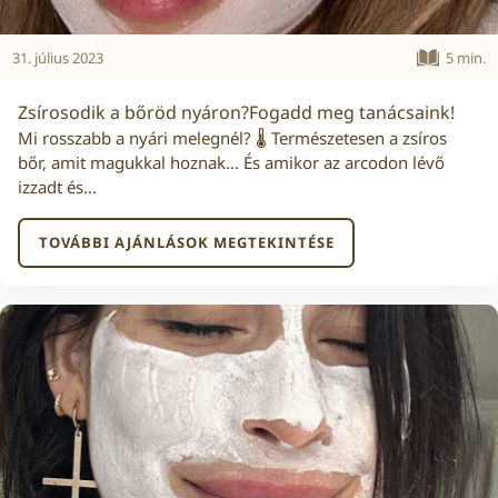
31. július 2023
5 min.
Zsírosodik a bőröd nyáron?Fogadd meg tanácsaink!
Mi rosszabb a nyári melegnél? 🌡️ Természetesen a zsíros
bőr, amit magukkal hoznak… És amikor az arcodon lévő
izzadt és…
TOVÁBBI AJÁNLÁSOK MEGTEKINTÉSE