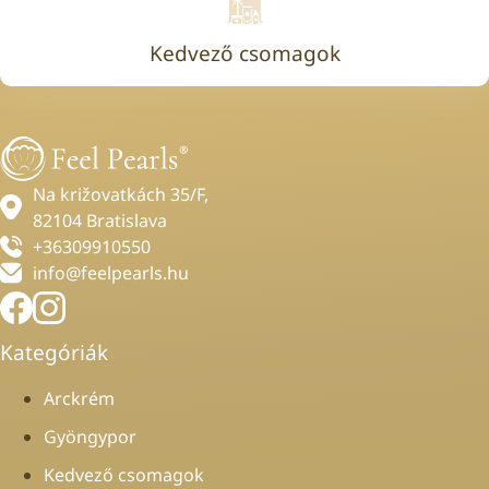
Kedvező csomagok
Na križovatkách 35/F,
82104 Bratislava
+36309910550
info@feelpearls.hu
Kategóriák
Arckrém
Gyöngypor
Kedvező csomagok