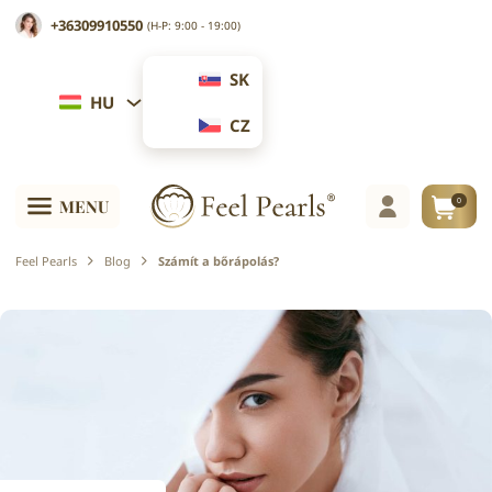
+36309910550
(H-P: 9:00 - 19:00)
SK
HU
CZ
0
MENU
Feel Pearls
Blog
Számít a bőrápolás?