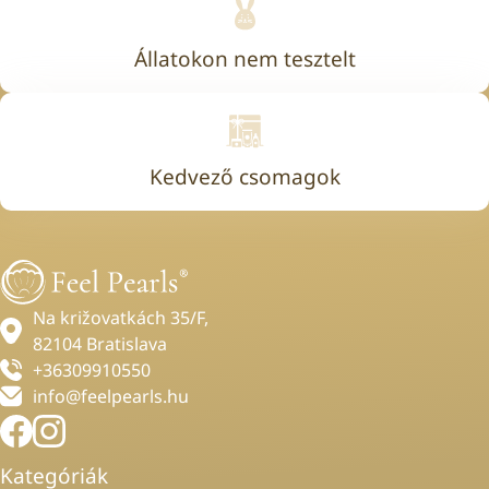
Állatokon nem tesztelt
Kedvező csomagok
Na križovatkách 35/F,
82104 Bratislava
+36309910550
info@feelpearls.hu
Kategóriák