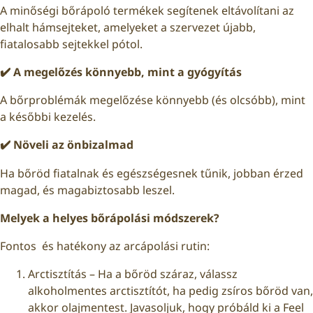
A minőségi bőrápoló termékek segítenek eltávolítani az
elhalt hámsejteket, amelyeket a szervezet újabb,
fiatalosabb sejtekkel pótol.
✔️
A megelőzés könnyebb, mint a gyógyítás
A bőrproblémák megelőzése könnyebb (és olcsóbb), mint
a későbbi kezelés.
✔️
Növeli az önbizalmad
Ha bőröd fiatalnak és egészségesnek tűnik, jobban érzed
magad, és magabiztosabb leszel.
Melyek a helyes bőrápolási módszerek?
Fontos és hatékony az arcápolási rutin:
Arctisztítás – Ha a bőröd száraz, válassz
alkoholmentes arctisztítót, ha pedig zsíros bőröd van,
akkor olajmentest. Javasoljuk, hogy próbáld ki a Feel