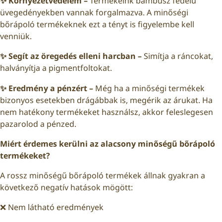
✨
Környezetvédelem
–
Termékeink bambusz fedelű
üvegedényekben vannak forgalmazva. A minőségi
bőrápoló termékeknek ezt a tényt is figyelembe kell
venniük.
✨
Segít az öregedés elleni harcban –
Simítja a ráncokat,
halványítja a pigmentfoltokat.
✨
Eredmény a pénzért
–
Még ha a minőségi termékek
bizonyos esetekben drágábbak is, megérik az árukat. Ha
nem hatékony termékeket használsz, akkor feleslegesen
pazarolod a pénzed.
Miért érdemes kerülni az alacsony minőségű bőrápoló
termékeket?
A rossz minőségű bőrápoló termékek állnak gyakran a
következő negatív hatások mögött:
❌ Nem látható eredmények