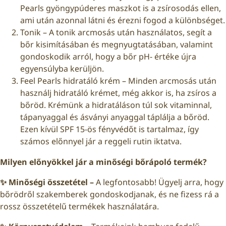
Pearls gyöngypúderes maszkot is a zsírosodás ellen,
ami után azonnal látni és érezni fogod a különbséget.
Tonik – A tonik arcmosás után használatos, segít a
bőr kisimításában és megnyugtatásában, valamint
gondoskodik arról, hogy a bőr pH- értéke újra
egyensúlyba kerüljön.
Feel Pearls hidratáló krém – Minden arcmosás után
használj hidratáló krémet, még akkor is, ha zsíros a
bőröd. Krémünk a hidratáláson túl sok vitaminnal,
tápanyaggal és ásványi anyaggal táplálja a bőröd.
Ezen kívül SPF 15-ös fényvédőt is tartalmaz, így
számos előnnyel jár a reggeli rutin iktatva.
Milyen előnyökkel jár a minőségi bőrápoló termék?
✨
Minőségi összetétel
–
A legfontosabb! Ügyelj arra, hogy
bőrödről szakemberek gondoskodjanak, és ne fizess rá a
rossz összetételű termékek használatára.