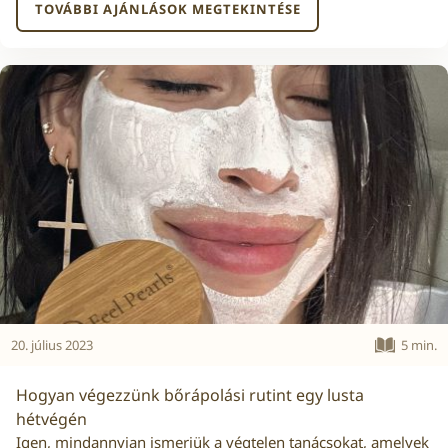
TOVÁBBI AJÁNLÁSOK MEGTEKINTÉSE
20. július 2023
5 min.
Hogyan végezzünk bőrápolási rutint egy lusta
hétvégén
Igen, mindannyian ismerjük a végtelen tanácsokat, amelyek