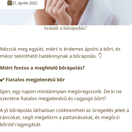
21. április 2022
Számít a bőrápolás?
Nézzük meg együtt, miért is érdemes ápolni a bőrt, és
mikor tekinthető hatékonynak a bőrápolás. 👇
Miért fontos a megfelelő bőrápolás?
✔️
Fiatalos megjelenésű bőr
Igen, egy napon mindannyian megöregszünk. De ki ne
szeretne fiatalos megjelenésű és ragyogó bőrt?
A jó bőrápolás láthatóan csökkentheti az öregedés jeleit a
ráncokat, segít megelőzni a pattanásokat, és megőrzi
bőröd ragyogását.