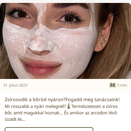
31. július 2023
5 min.
Zsírosodik a bőröd nyáron?Fogadd meg tanácsaink!
Mi rosszabb a nyári melegnél? 🌡️ Természetesen a zsíros
bőr, amit magukkal hoznak… És amikor az arcodon lévő
izzadt és…