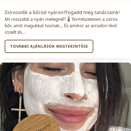
Zsírosodik a bőröd nyáron?Fogadd meg tanácsaink!
Mi rosszabb a nyári melegnél? 🌡️ Természetesen a zsíros
bőr, amit magukkal hoznak… És amikor az arcodon lévő
izzadt és…
TOVÁBBI AJÁNLÁSOK MEGTEKINTÉSE