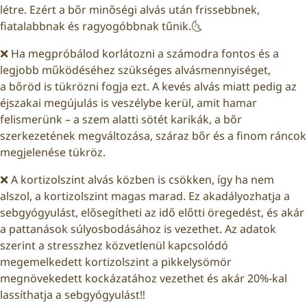
létre. Ezért a bőr minőségi alvás után frissebbnek,
fiatalabbnak és ragyogóbbnak tűnik.🌜
❌ Ha megpróbálod korlátozni a számodra fontos és a
legjobb működéséhez szükséges alvásmennyiséget,
a bőröd is tükrözni fogja ezt. A kevés alvás miatt pedig az
éjszakai megújulás is veszélybe kerül, amit hamar
felismerünk – a szem alatti sötét karikák, a bőr
szerkezetének megváltozása, száraz bőr és a finom ráncok
megjelenése tükröz.
❌ A kortizolszint alvás közben is csökken, így ha nem
alszol, a kortizolszint magas marad. Ez akadályozhatja a
sebgyógyulást, elősegítheti az idő előtti öregedést, és akár
a pattanások súlyosbodásához is vezethet. Az adatok
szerint a stresszhez közvetlenül kapcsolódó
megemelkedett kortizolszint a pikkelysömör
megnövekedett kockázatához vezethet és akár 20%-kal
lassíthatja a sebgyógyulást‼️