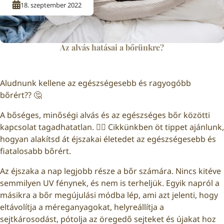
18. szeptember 2022
Az alvás hatásai a bőrünkre?
Aludnunk kellene az egészségesebb és ragyogóbb
bőrért?? 🤔
A bőséges, minőségi alvás és az egészséges bőr közötti
kapcsolat tagadhatatlan. 🤷‍♀️ Cikkünkben öt tippet ajánlunk,
hogyan alakítsd át éjszakai életedet az egészségesebb és
fiatalosabb bőrért.
Az éjszaka a nap legjobb része a bőr számára. Nincs kitéve
semmilyen UV fénynek, és nem is terheljük. Egyik napról a
másikra a bőr megújulási módba lép, ami azt jelenti, hogy
eltávolítja a méreganyagokat, helyreállítja a
sejtkárosodást, pótolja az öregedő sejteket és újakat hoz