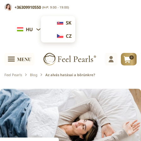
+36309910550
(H-P: 9:00 - 19:00)
SK
HU
CZ
0
MENU
Feel Pearls
Blog
Az alvás hatásai a bőrünkre?