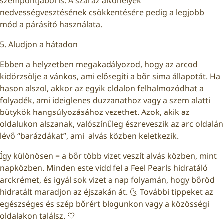
szempontjából is. A száraz alvóhelyek
nedvességvesztésének csökkentésére pedig a legjobb
mód a párásító használata.
5. Aludjon a hátadon
Ebben a helyzetben megakadályozod, hogy az arcod
kidörzsölje a vánkos, ami elősegíti a bőr sima állapotát. Ha
hason alszol, akkor az egyik oldalon felhalmozódhat a
folyadék, ami ideiglenes duzzanathoz vagy a szem alatti
bütykök hangsúlyozásához vezethet. Azok, akik az
oldalukon alszanak, valószínűleg észreveszik az arc oldalán
lévő “barázdákat”, ami alvás közben keletkezik.
Így különösen = a bőr több vizet veszít alvás közben, mint
napközben. Minden este vidd fel a Feel Pearls hidratáló
arckrémet, és igyál sok vizet a nap folyamán, hogy bőröd
hidratált maradjon az éjszakán át. 🌜 További tippeket az
egészséges és szép bőrért blogunkon vagy a közösségi
oldalakon találsz. 🤍