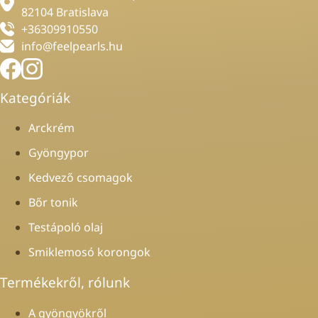
82104 Bratislava
+36309910550
info@feelpearls.hu
Kategóriák
Arckrém
Gyöngypor
Kedvező csomagok
Bőr tonik
Testápoló olaj
Smiklemosó korongok
Termékekről, rólunk
A gyöngyökről