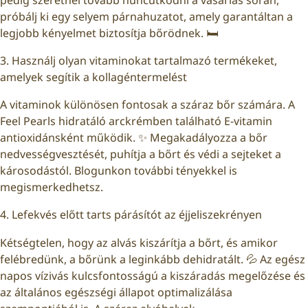
próbálj ki egy selyem párnahuzatot, amely garantáltan a
legjobb kényelmet biztosítja bőrödnek. 🛏
3. Használj olyan vitaminokat tartalmazó termékeket,
amelyek segítik a kollagéntermelést
A vitaminok különösen fontosak a száraz bőr számára. A
Feel Pearls hidratáló arckrémben található E-vitamin
antioxidánsként működik. ✨ Megakadályozza a bőr
nedvességvesztését, puhítja a bőrt és védi a sejteket a
károsodástól.
Blogunkon
további tényekkel is
megismerkedhetsz.
4. Lefekvés előtt tarts párásítót az éjjeliszekrényen
Kétségtelen, hogy az alvás kiszárítja a bőrt, és amikor
felébredünk, a bőrünk a leginkább dehidratált. 💦 Az egész
napos vízivás kulcsfontosságú a kiszáradás megelőzése és
az általános egészségi állapot optimalizálása