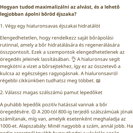
Hogyan tudod maximalizálni az alvást, és a lehető
legjobban ápolni bőröd éjszaka?
1. Végy egy hialuronsavas éjszakai hidratálót
Elengedhetetlen, hogy rendelkezz saját bőrápolási
rutinnal, amely a bőr hidratálására és regenerálására
összpontosít. Ezek a szempontok elengedhetetlenek az
öregedés jeleinek lassításában. 👌 A hialuronsav segít
megkötni a vizet a bőrsejtekhez, így ez az összetevő a
kulcsa az egészséges ragyogásnak. A hialuronsavról
régebbi cikkünkben
tudhatsz meg többet. 📖
2. Válassz magas szálszámú pamut lepedőket
A puhább lepedők pozitív hatással vannak a bőr
öregedésére. 😌 A 200-tól 800-ig terjedő szálszámúak jónak
számítanak, míg van, amelyik esetenként meghaladja az
1000-et. Alapszabály: Minél nagyobb a szám, annál jobb. Ha
pedig szeretnél tovább huncutkodni a vásárlás során,