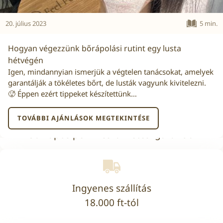
20. július 2023
5 min.
Hogyan végezzünk bőrápolási rutint egy lusta
hétvégén
Igen, mindannyian ismerjük a végtelen tanácsokat, amelyek
garantálják a tökéletes bőrt, de lusták vagyunk kivitelezni.
🥵 Éppen ezért tippeket készítettünk…
TOVÁBBI AJÁNLÁSOK MEGTEKINTÉSE
30 napos pénzvisszafizetési garancia
Ingyenes szállítás
18.000 ft-tól